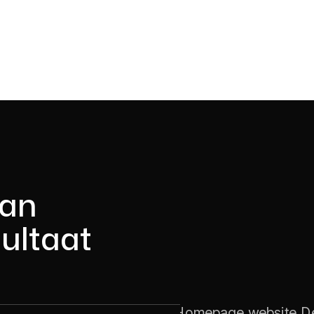
van
sultaat