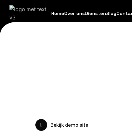
Home
Over ons
Diensten
Blog
Conta
Wij bouwen een kant-en-klare bestelsi
waarmee klanten direct bij jou bestell
platformkosten per bestelling.
Bekijk demo site