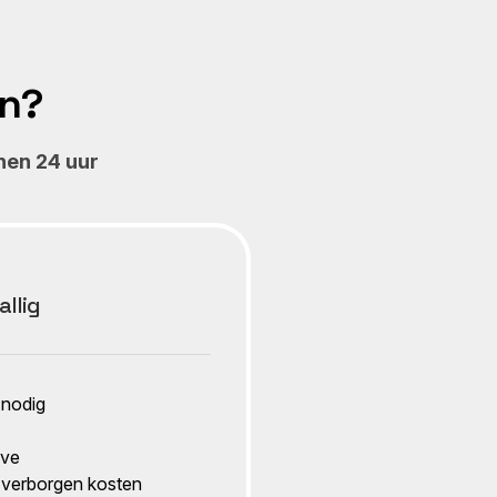
an?
nen 24 uur
llig
 nodig
ive
verborgen kosten