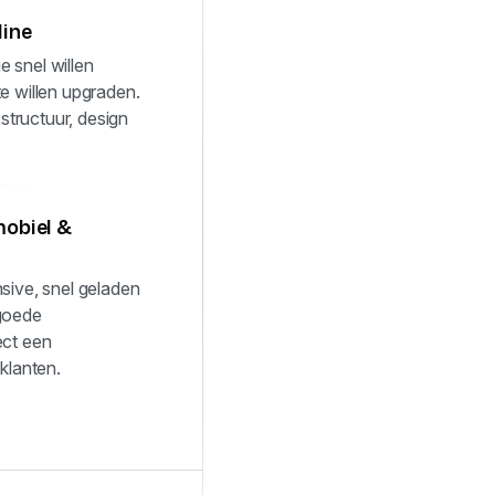
line
 snel willen
te willen upgraden.
 structuur, design
mobiel &
nsive, snel geladen
 goede
ect een
 klanten.