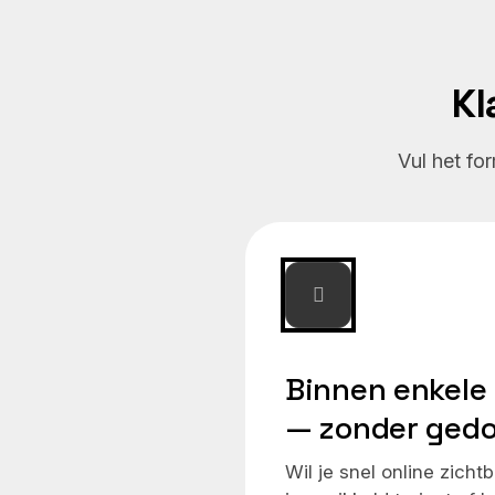
opnemen of langskomen.
Kl
Vul het fo
Binnen enkele
— zonder ged
Wil je snel online zicht