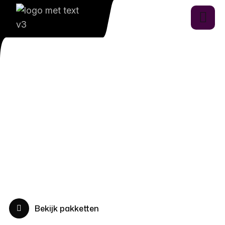
Wil jij meer online zichtbaarheid, leads of
verkopen realiseren? Met doelgerichte online
marketing in
Limmen
helpen wij ondernemers
groeien. Van slimme SEO en winstgevende SEA
tot effectieve Social Ads: wij zorgen voor meer
resultaat uit jouw online aanwezigheid.
Bekijk pakketten